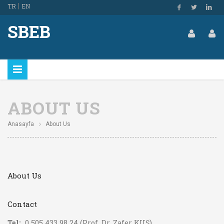
|
TR
EN
SBEB
ABOUT US
Anasayfa
About Us
About Us
Contact
Tel:
0 505 433 98 24 (Prof. Dr. Zafer KUŞ)